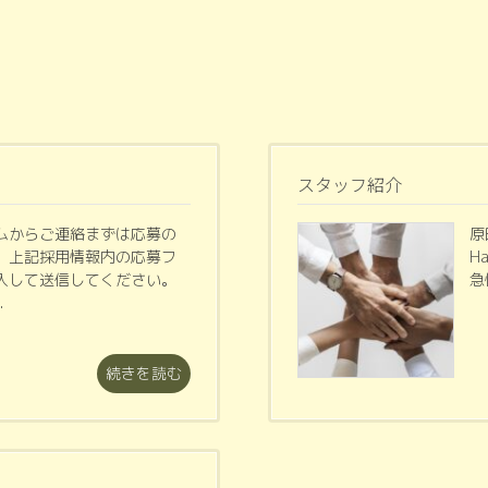
スタッフ紹介
ムからご連絡まずは応募の
原
、上記採用情報内の応募フ
H
入して送信してください。
急
.
続きを読む