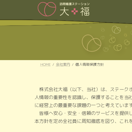
コ
ナ
ン
ビ
テ
ゲ
ン
ー
ツ
シ
へ
ョ
ス
ン
キ
に
ッ
移
プ
動
HOME
会社案内
個人情報保護方針
株式会社大福（以下、当社）は、ステークホ
人情報の重要性を認識し、保護することを当
に経営上の最重要な課題の一つと考えていま
皆様へ安心・安全・信頼のサービスを提供し
本方針を定め全社員に周知徹底を図り、これ