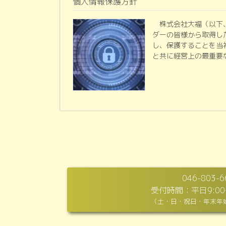
個人情報保護方針
株式会社大福（以下
ダーの皆様から取得し
し、保護することを当
と共に経営上の最重要な
046-803-6
受付時間：平日9:00～
（土・日・祝日・年末年