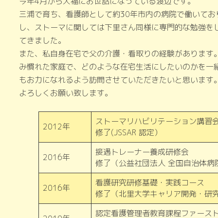
今年4月から大福にお世話になっている渡辺です。
三浦で育ち、看護師として約30年市内の病院で働いて
し、ストーマに関しては下里さん同様に専門的な勉強を
てきました。
また、私自身在宅で父の介護・看取りの経験があります
み慣れた家庭で、どのような在宅生活にしたいのかを一
もお力になれるよう訪問させていただきたいと思います
よろしくお願い致します。
ストーマリハビリテーション講習
2012年
修了(JSSAR 認定）
接遇トレーナー養成研修会
2016年
修了（公益社団法人 全国自治体病
看護研究研修基礎・実践コース
2016年
修了（北里大学キャリア開発・研
認定看護管理者教育課程ファース