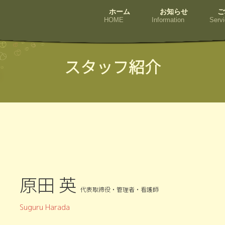
ホーム
お知らせ
ご
HOME
Information
Servi
スタッフ紹介
原田 英
代表取締役
・管理者・看護師
Suguru Harada