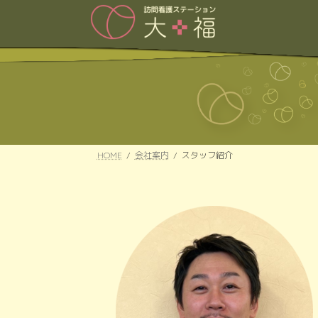
コ
ナ
ン
ビ
テ
ゲ
ン
ー
ツ
シ
へ
ョ
ス
ン
キ
に
ッ
移
プ
動
HOME
会社案内
スタッフ紹介