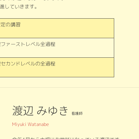
前進していきます。
所定の講習
程ファーストレベル全過程
程セカンドレベルの全過程
渡辺 みゆき
看護師
Miyuki Watanabe